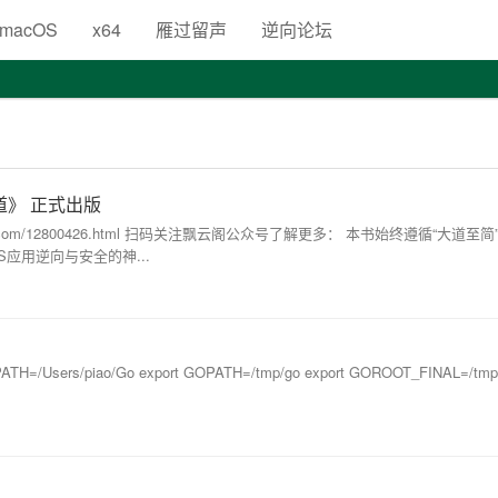
生
macOS
x64
雁过留声
逆向论坛
道》 正式出版
jd.com/12800426.html 扫码关注飘云阁公众号了解更多： 本书始终遵循“大道至
应用逆向与安全的神...
=/Users/piao/Go export GOPATH=/tmp/go export GOROOT_FINAL=/tmp/