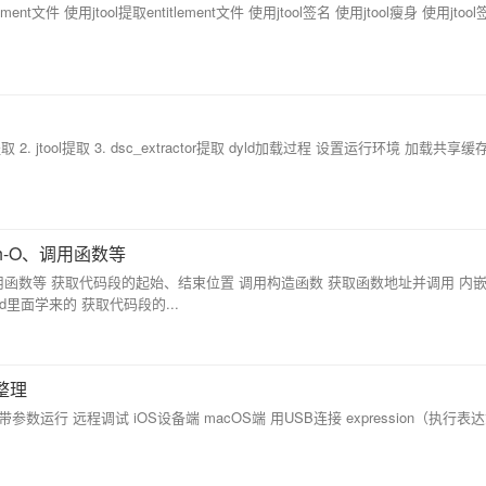
ment文件 使用jtool提取entitlement文件 使用jtool签名 使用jtool瘦身 使用jto
t提取 2. jtool提取 3. dsc_extractor提取 dyld加载过程 设置运行环境 加载共享缓存.
-O、调用函数等
用函数等 获取代码段的起始、结束位置 调用构造函数 获取函数地址并调用 内
d里面学来的 获取代码段的...
云整理
参数运行 远程调试 iOS设备端 macOS端 用USB连接 expression（执行表达