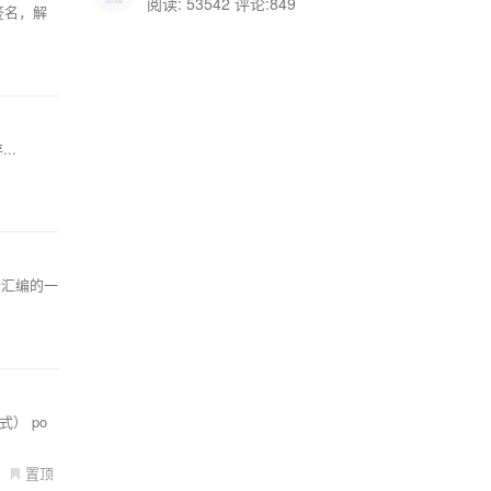
阅读: 53542 评论:849
ol签名，解
..
嵌汇编的一
式） po
置顶