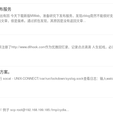
发布服务
务 事出有因 今天下载新版MWeb，准备研究下发布服务，发现zblog竟然不能很好
的文章，很是蛋疼。通过抓包发现，其原因是没有返回文章...
http://www.dllhook.com作为优雅回忆录、记录点点滴滴 人生如戏，
决方案。
t - UNIX-CONNECT:/var/run/lockdown/syslog.sock查看日志：输入watch
// 例子 scp
root@192.168.199.185
:/tmp/cydia...