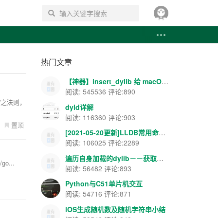
搜索
热门文章
【神器】insert_dylib 给 macOS APP 添加导入表注入--你懂的~~
阅读: 545536 评论:890
简”之法则，
dyld详解
阅读: 116360 评论:903
置顶
[2021-05-20更新]LLDB常用命令--飘云整理
阅读: 106025 评论:2289
遍历自身加载的dylib－－获取载入地址和ASLR地址等
go...
阅读: 56482 评论:893
Python与C51单片机交互
阅读: 54716 评论:871
iOS生成随机数及随机字符串小结