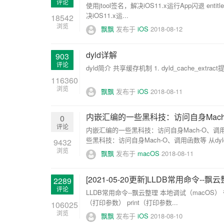
评论
使用jtool签名，解决iOS11.x运行App闪退 entitle
决iOS11.x运...
18542
浏览
飘飘
发布于
iOS
2018-08-12
dyld详解
903
评论
dyld简介 共享缓存机制 1. dyld_cache_extrac
116360
浏览
飘飘
发布于
iOS
2018-08-11
内嵌汇编的一些黑科技：访问自身Mach
0
评论
内嵌汇编的一些黑科技：访问自身Mach-O、调
些黑科技：访问自身Mach-O、调用函数等 从dyl
9432
浏览
飘飘
发布于
macOS
2018-08-11
[2021-05-20更新]LLDB常用命令--飘
2289
评论
LLDB常用命令--飘云整理 本地调试（macOS） 带
（打印参数） print（打印参数...
106025
浏览
飘飘
发布于
iOS
2018-08-10