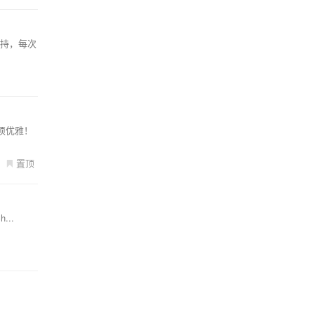
支持，每次
必须优雅！
置顶
...