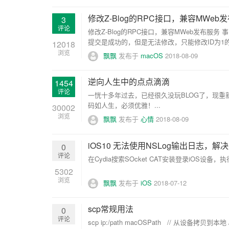
修改Z-Blog的RPC接口，兼容MWeb
3
评论
修改Z-Blog的RPC接口，兼容MWeb发布服
提交是成功的，但是无法修改，只能修改ID为1
12018
浏览
飘飘
发布于
macOS
2018-08-09
逆向人生中的点点滴滴
1454
评论
一恍十多年过去，已经很久没玩BLOG了，现重新注册了
码如人生，必须优雅！...
30002
浏览
飘飘
发布于
心情
2018-08-09
iOS10 无法使用NSLog输出日志，解
0
评论
在Cydia搜索SOcket CAT安装登录iOS设备，执行 soca
5302
浏览
飘飘
发布于
iOS
2018-07-12
scp常规用法
0
评论
scp ip:/path macOSPath // 从设备拷贝到本地 