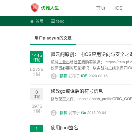
优雅人
首页
iOS
首页
feed
用户piaoyun的文章
飘云阁原创：《iOS应用逆向与安全之
1445
评论
机械工业出版社正版购买通道： https://item.
仅保留必要的理论知识，以实战为主线来揭开iOS
50725
浏览
飘飘
发布于
iOS
2020-03-16
修改go编译后的符号信息
0
评论
修改配置文件：nano ~/.bash_profileORIG_GOPATH
5975
浏览
飘飘
发布于
Go
2018-09-04
使用jtool签名
1