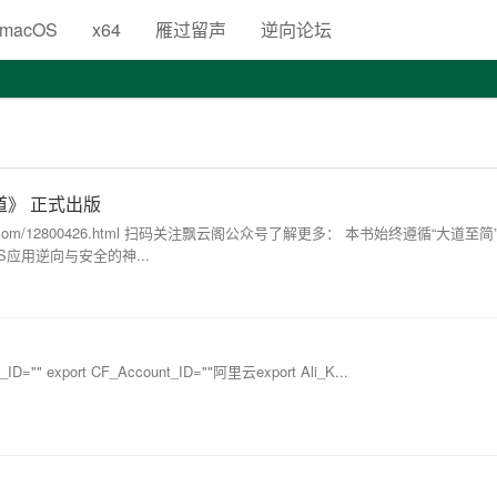
生
macOS
x64
雁过留声
逆向论坛
道》 正式出版
jd.com/12800426.html 扫码关注飘云阁公众号了解更多： 本书始终遵循“大道至
应用逆向与安全的神...
e_ID="" export CF_Account_ID=""阿里云export Ali_K...