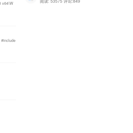
阅读: 53575 评论:849
0 x64\W
#include