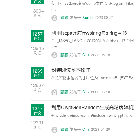
评论
使用vmss2core转储dump文件 C:\Program Files (x
i...
13004
浏览
飘飘
发布于
Kernel
2023-08-24
利用fs::path进行wstring与string互转
1257
评论
#if _MSVC_LANG < 201703L // /std:c++17
<ex...
13945
浏览
飘飘
发布于
C++
2023-05-18
封装bit位基本操作
1269
评论
// 设置指定位置的比特位为1 void setBit(BYTE& byte
12527
浏览
飘飘
发布于
C++
2023-05-10
利用CryptGenRandom生成高精度随
1247
评论
#include <windows.h> #include <wincrypt.h> 
12391
浏览
飘飘
发布于
C++
2023-04-20