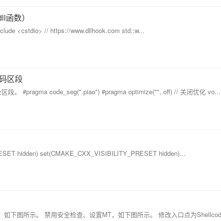
dll函数）
lude <cstdio> // https://www.dllhook.com std::w...
定代码区段
gma code_seg(".piao") #pragma optimize("", off) // 关闭优化 vo...
ESET hidden) set(CMAKE_CXX_VISIBILITY_PRESET hidden)...
如下图所示。 禁用安全检查、设置MT，如下图所示。 修改入口点为Shellco