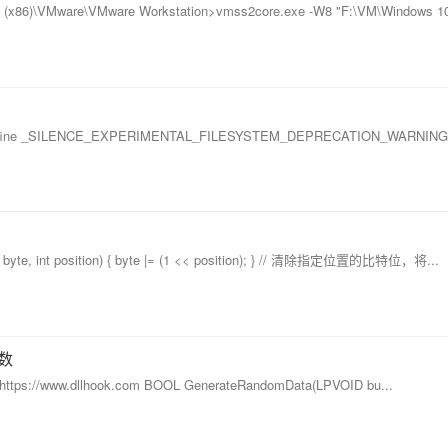
86)\VMware\VMware Workstation>vmss2core.exe -W8 "F:\VM\Windows 1
 #define _SILENCE_EXPERIMENTAL_FILESYSTEM_DEPRECATION_WARNING 
, int position) { byte |= (1 << position); } // 清除指定位置的比特位，将...
机数
// https://www.dllhook.com BOOL GenerateRandomData(LPVOID bu...