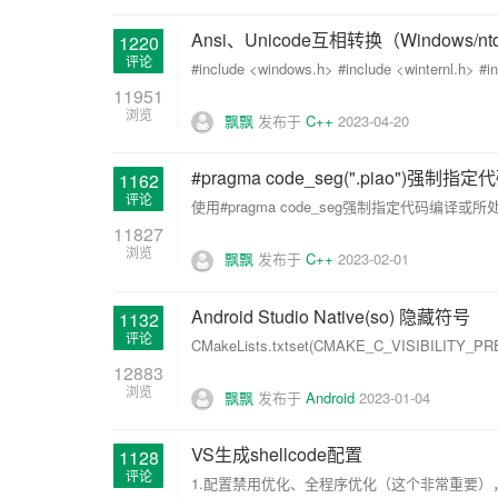
Ansi、Unicode互相转换（Windows/nt
1220
评论
#include <windows.h> #include <winternl.h> #inc
11951
浏览
飘飘
发布于
C++
2023-04-20
#pragma code_seg(".piao")强制指
1162
评论
使用#pragma code_seg强制指定代码编译或所处区段。 #pra
11827
浏览
飘飘
发布于
C++
2023-02-01
Android Studio Native(so) 隐藏符号
1132
评论
CMakeLists.txtset(CMAKE_C_VISIBILITY_PR
12883
浏览
飘飘
发布于
Android
2023-01-04
VS生成shellcode配置
1128
评论
1.配置禁用优化、全程序优化（这个非常重要），