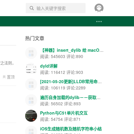
搜索
热门文章
【神器】insert_dylib 给 macOS APP 添加导入表注入--你懂的~~
阅读: 545603 评论:890
简”之法则，
dyld详解
阅读: 116412 评论:903
置顶
[2021-05-20更新]LLDB常用命令--飘云整理
阅读: 106119 评论:2289
遍历自身加载的dylib－－获取载入地址和ASLR地址等
阅读: 56502 评论:893
Python与C51单片机交互
阅读: 54754 评论:871
iOS生成随机数及随机字符串小结