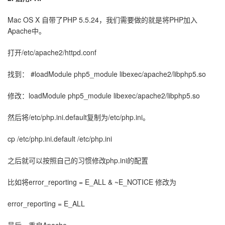
Mac OS X 自带了PHP 5.5.24，我们需要做的就是将PHP加入
Apache中。
打开/etc/apache2/httpd.conf
找到： #loadModule php5_module libexec/apache2/libphp5.so
修改：loadModule php5_module libexec/apache2/libphp5.so
然后将/etc/php.ini.default复制为/etc/php.ini。
cp /etc/php.ini.default /etc/php.ini
之后就可以按照自己的习惯修改php.ini的配置
比如将error_reporting = E_ALL & ~E_NOTICE 修改为
error_reporting = E_ALL
最后，重启Apache