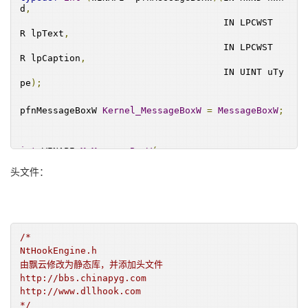
d
,
                                     IN LPCWST
R lpText
,
                                     IN LPCWST
R lpCaption
,
                                     IN UINT uTy
pe
);
pfnMessageBoxW 
Kernel_MessageBoxW
=
MessageBoxW
;
int
 WINAPI 
MyMessageBoxW
(
    IN HWND hWnd
,
头文件：
    IN LPCWSTR lpText
,
    IN LPCWSTR lpCaption
,
    IN UINT uType
)
{
MessageBoxA
(
hWnd
,
"Hooked!!"
,
"hi"
,
 MB_OK
);
/*
NtHookEngine.h 
Kernel_MessageBoxW
=
(
pfnMessageBoxW
)
GetOrig
由飘云修改为静态库，并添加头文件
inalFunction
((
ULONG_PTR
)
MyMessageBoxW
);
http://bbs.chinapyg.com
http://www.dllhook.com
return
Kernel_MessageBoxW
(
hWnd
,
 lpText
,
 lpCa
*/