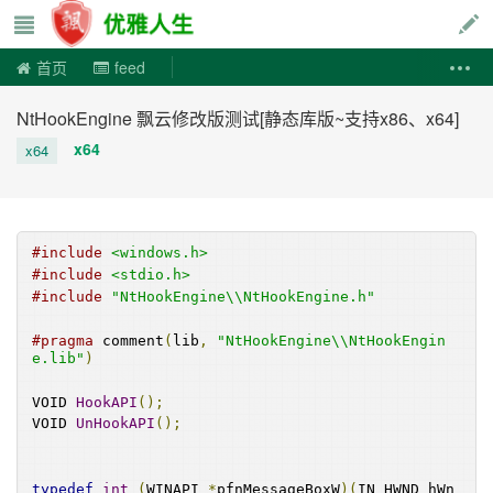
优雅人生
首页
feed
NtHookEngine 飘云修改版测试[静态库版~支持x86、x64]
x64
x64
#include
<windows.h>
#include
<stdio.h>
#include
"NtHookEngine\\NtHookEngine.h"
#pragma
 comment
(
lib
,
"NtHookEngine\\NtHookEngin
e.lib"
)
VOID 
HookAPI
();
VOID 
UnHookAPI
();
typedef
int
(
WINAPI 
*
pfnMessageBoxW
)(
IN HWND hWn