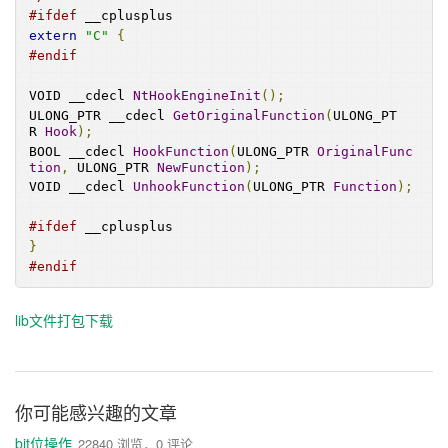
ption
,
 uType
);
#ifdef
 __cplusplus
}
extern
"C"
{
#endif
VOID 
HookAPI
()
{
VOID __cdecl 
NtHookEngineInit
();
NtHookEngineInit
();
ULONG_PTR __cdecl 
GetOriginalFunction
(
ULONG_PT
HookFunction
((
ULONG_PTR
)
Kernel_MessageBox
R 
Hook
);
W
,
(
ULONG_PTR
)
&
MyMessageBoxW
);
BOOL __cdecl 
HookFunction
(
ULONG_PTR 
OriginalFunc
}
tion
,
 ULONG_PTR 
NewFunction
);
VOID __cdecl 
UnhookFunction
(
ULONG_PTR 
Function
);
VOID 
UnHookAPI
()
{
#ifdef
 __cplusplus
UnhookFunction
((
ULONG_PTR
)
Kernel_MessageBox
}
W
);
#endif
}
VOID main
()
lib文件打包下载
{
    printf
(
"NtHookEngine Test By PiaoYun/P.Y.
G...\n"
);
MessageBoxW
(
NULL
,
 L
"开始！"
,
 L
"P.Y.G"
,
 MB_O
K
);
你可能感兴趣的文章
HookAPI
();
bit位操作
22840 浏览，0 评论
MessageBoxW
(
NULL
,
 L
"测试1"
,
 L
"P.Y.G"
,
 MB_OK
);