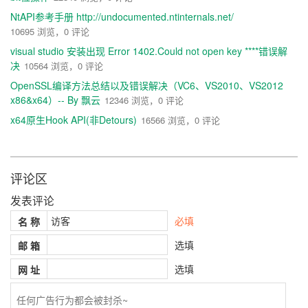
MessageBoxW
(
NULL
,
 L
"测试2"
,
 L
"P.Y.G"
,
 MB_OK
);
NtAPI参考手册 http://undocumented.ntinternals.net/
UnHookAPI
();
10695 浏览，0 评论
MessageBoxW
(
NULL
,
 L
"UnHooked!!"
,
 L
"hi"
,
 MB_O
visual studio 安装出现 Error 1402.Could not open key ****错误解
K
);
    system
(
"pause"
);
决
10564 浏览，0 评论
}
OpenSSL编译方法总结以及错误解决（VC6、VS2010、VS2012
x86&x64）-- By 飘云
12346 浏览，0 评论
x64原生Hook API(非Detours)
16566 浏览，0 评论
评论区
发表评论
必填
名 称
选填
邮 箱
选填
网 址