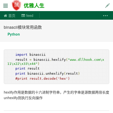
优雅人生
首页
feed
binascii模块常用函数
Python
import
 binascii
    result 
=
 binascii
.
hexlify
(
"www.dllhook.com\x
11\x22\x33\x44"
)
print
 result
print
 binascii
.
unhexlify
(
result
)
#print result.decode('hex')
hexlify作用是数据的十六进制字符串，产生的字串是源数据两倍长度
unhexlify则执行反向操作