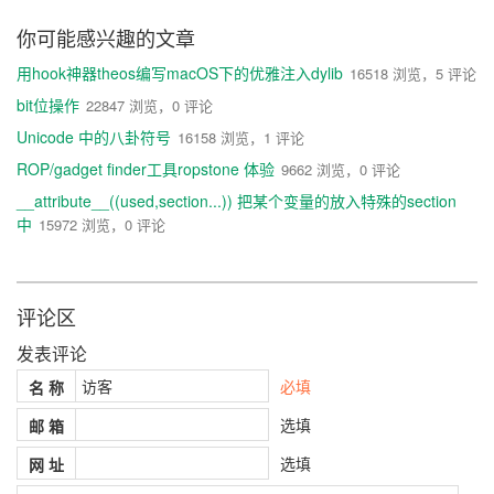
你可能感兴趣的文章
%
orig 
调用默认函数
用hook神器theos编写macOS下的优雅注入dylib
16518 浏览，5 评论
bit位操作
22847 浏览，0 评论
Unicode 中的八卦符号
16158 浏览，1 评论
ROP/gadget finder工具ropstone 体验
9662 浏览，0 评论
__attribute__((used,section...)) 把某个变量的放入特殊的section
中
15972 浏览，0 评论
评论区
发表评论
必填
名 称
选填
邮 箱
选填
网 址