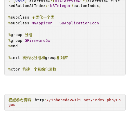
-
(
void
)
 alertView
:(
UIAlertView
*)
alertView clic
kedButtonAtIndex
:(
NSInteger
)
buttonIndex
；
%
subclass 
子类化一个类
%
subclass 
MyAppicon
:
SBApplicationIcon
%
group 
分组
%
group 
GFirmware5x
%
end
%
init 
初始化分组和
group
相对应
%
ctor 
构建一个初始化函数
%
c 
应该是前向声明
--
这个很有用
例：
[[%
c
(
SBTelephonyManager
)
 sharedTelephonyManager
]
operatorBundleChanged
];
权威参考资料：
http
:
//iphonedevwiki.net/index.php/Lo
实际会变成：
gos
[[
_logos_static_class_lookup$SBTelephonyManager
()
 sharedTelephonyManager
]
operatorBundleChange
d
];
%
log 
打系统日志，函数名参数值都能打出来