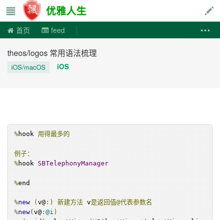
优雅人生
首页
feed
theos/logos 常用语法梳理
iOS
iOS/macOS
%
hook 
用得最多的
例子：
%
hook 
SBTelephonyManager
%
end
%
new
(
v@
:)
新建方法
 v
是返回值@代表参数名
%
new
(
v@
:
@i
)