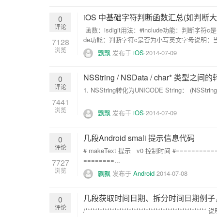
iOS 中基础字符判断函数汇总(如判断
0
评论
函数：isdigit用法：#include功能：判断字
de功能：判断字符c是否为小写英文字母说明：当c为
7128
浏览
飘飘
发布于
iOS
2014-07-09
NSString / NSData / char* 类型之间
0
评论
1. NSString转化为UNICODE String： (NSString*)
7441
浏览
飘飘
发布于
iOS
2014-07-09
几段Android smali 提示信息代码
0
评论
# makeText 提示 v0 控制时间 #===========
========...
7727
浏览
飘飘
发布于
Android
2014-07-08
几段获取时间日期、拆分时间日期例子
0
评论
/***********************************