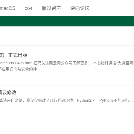
生
macOS
x64
雁过留声
逆向论坛
道》 正式出版
jd.com/12800426.html 扫码关注飘云阁公众号了解更多： 本书始终遵循“大道至
应用逆向与安全的神...
++飘云修改
++飘云修改算法来自网络，我仅仅修改了几行代码环境：Python2.7 Python3不能运行...