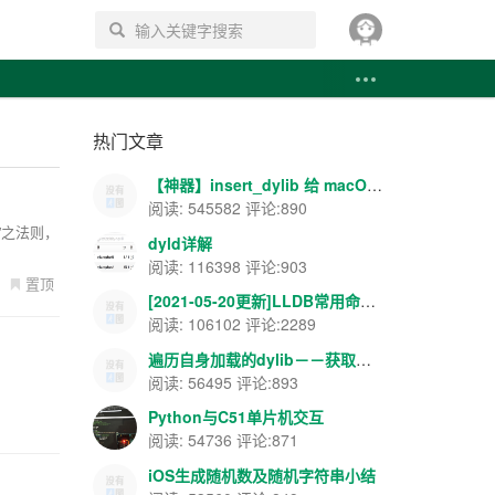
搜索
热门文章
【神器】insert_dylib 给 macOS APP 添加导入表注入--你懂的~~
阅读: 545582 评论:890
简”之法则，
dyld详解
阅读: 116398 评论:903
置顶
[2021-05-20更新]LLDB常用命令--飘云整理
阅读: 106102 评论:2289
遍历自身加载的dylib－－获取载入地址和ASLR地址等
阅读: 56495 评论:893
Python与C51单片机交互
阅读: 54736 评论:871
iOS生成随机数及随机字符串小结