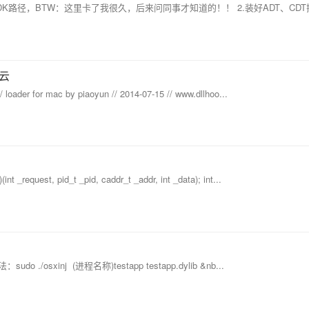
置NDK路径，BTW：这里卡了我很久，后来问同事才知道的！！ 2.装好ADT、CDT插件
飘云
*** // loader for mac by piaoyun // 2014-07-15 // www.dllhoo...
int _request, pid_t _pid, caddr_t _addr, int _data); int...
sudo ./osxinj (进程名称)testapp testapp.dylib &nb...