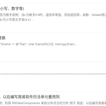
大小写、数字等)
符c是否为数字说明：当c为数字0-9时，返回非零值，否则返回零。函数：islower用法：
小写英文字母(a-z)...
的转换
fname ＝ @“Test”; char fnameStr[10]; memcpy(fnam...
=======================================================
，以后编写周易软件历法单元要用到
*************** 说明：利用 NSDateComponents 来拆分年月日时分秒 例子 用途：以后编写