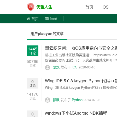
优雅人
首页
iOS
首页
feed
用户piaoyun的文章
飘云阁原创：《iOS应用逆向与安全之
1445
评论
机械工业出版社正版购买通道： https://item.
仅保留必要的理论知识，以实战为主线来揭开iOS
50765
浏览
飘飘
发布于
iOS
2020-03-16
Wing IDE 5.0.8 keygen Python代码
0
评论
Wing IDE 5.0.8 keygen Python代码
14176
浏览
飘飘
发布于
Python
2014-07-28
windows下小试Android NDK编程
0