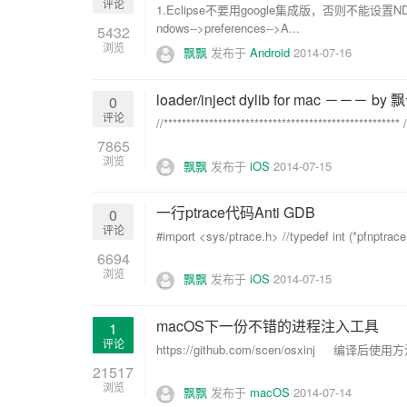
评论
1.Eclipse不要用google集成版，否则不能设
ndows-->preferences-->A...
5432
浏览
飘飘
发布于
Android
2014-07-16
loader/inject dylib for mac －－－ by 
0
评论
//*************************************************
7865
浏览
飘飘
发布于
iOS
2014-07-15
一行ptrace代码Anti GDB
0
评论
#import <sys/ptrace.h> //typedef int (*pfnptrace)(
6694
浏览
飘飘
发布于
iOS
2014-07-15
macOS下一份不错的进程注入工具
1
评论
https://github.com/scen/osxinj 编译后使用方法：
21517
浏览
飘飘
发布于
macOS
2014-07-14