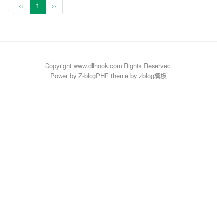
‹‹
1
››
Copyright www.dllhook.com Rights Reserved.
Power by
Z-blogPHP
theme by
zblog模板