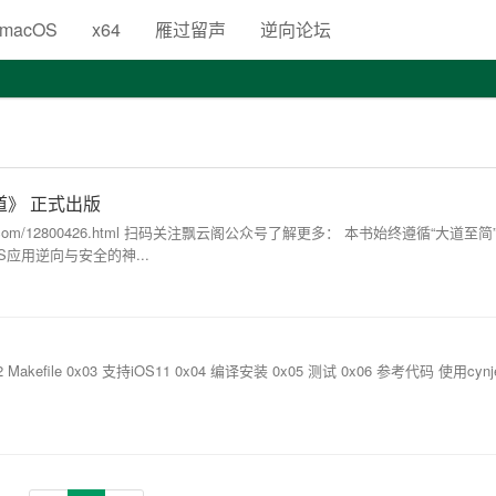
生
macOS
x64
雁过留声
逆向论坛
道》 正式出版
jd.com/12800426.html 扫码关注飘云阁公众号了解更多： 本书始终遵循“大道至
应用逆向与安全的神...
akefile 0x03 支持iOS11 0x04 编译安装 0x05 测试 0x06 参考代码 使用cyn