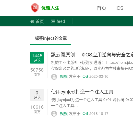
优雅人
首页
iOS
首页
feed
标签inject的文章
飘云阁原创：《iOS应用逆向与安全之
1445
评论
机械工业出版社正版购买通道： https://item.
仅保留必要的理论知识，以实战为主线来揭开iOS
50758
浏览
飘飘
发布于
iOS
2020-03-16
使用cynject打造一个注入工具
0
评论
使用cynject打造一个注入工具 0x01 源代码 0x02 M
一个注入工具...
10616
浏览
飘飘
发布于
iOS
2018-10-17