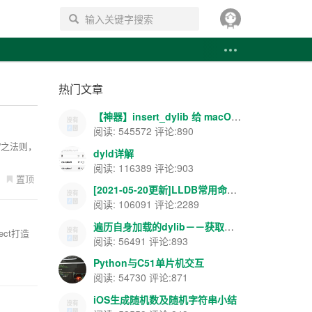
搜索
热门文章
【神器】insert_dylib 给 macOS APP 添加导入表注入--你懂的~~
阅读: 545572 评论:890
简”之法则，
dyld详解
阅读: 116389 评论:903
置顶
[2021-05-20更新]LLDB常用命令--飘云整理
阅读: 106091 评论:2289
遍历自身加载的dylib－－获取载入地址和ASLR地址等
ject打造
阅读: 56491 评论:893
Python与C51单片机交互
阅读: 54730 评论:871
iOS生成随机数及随机字符串小结