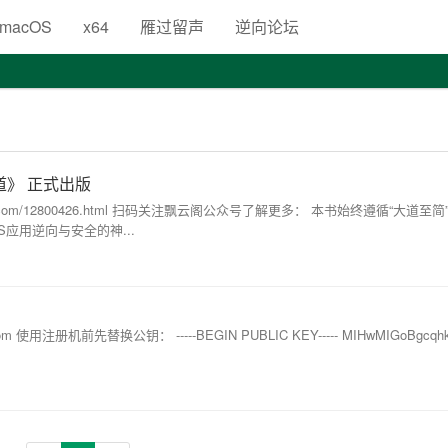
生
macOS
x64
雁过留声
逆向论坛
道》 正式出版
jd.com/12800426.html 扫码关注飘云阁公众号了解更多： 本书始终遵循“大道至
应用逆向与安全的神...
der.com 使用注册机前先替换公钥： -----BEGIN PUBLIC KEY----- MIHwMIGoBgcq