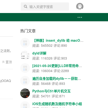
搜索
热门文章
【神器】insert_dylib 给 macOS APP 添加导入表注入--你懂的~~
阅读: 545502 评论:890
简”之法则，
dyld详解
阅读: 116326 评论:903
置顶
[2021-05-20更新]LLDB常用命令--飘云整理
阅读: 106004 评论:2289
遍历自身加载的dylib－－获取载入地址和ASLR地址等
hkjOOAQ
阅读: 56468 评论:893
Python与C51单片机交互
阅读: 54701 评论:871
iOS生成随机数及随机字符串小结