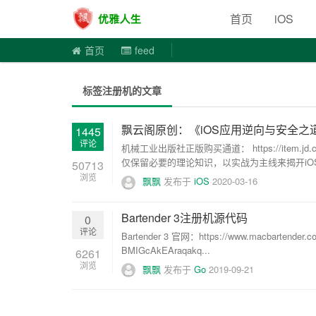
优雅人
首页
iOS
首页
feed
标签注册机的文章
飘云阁原创：《iOS应用逆向与安全之
1445
评论
机械工业出版社正版购买通道： https://item.
仅保留必要的理论知识，以实战为主线来揭开iOS
50713
浏览
飘飘
发布于
iOS
2020-03-16
Bartender 3注册机源代码
0
评论
Bartender 3 官网：https://www.macbarten
BMIGcAkEAraqakq...
6261
浏览
飘飘
发布于
Go
2019-09-21