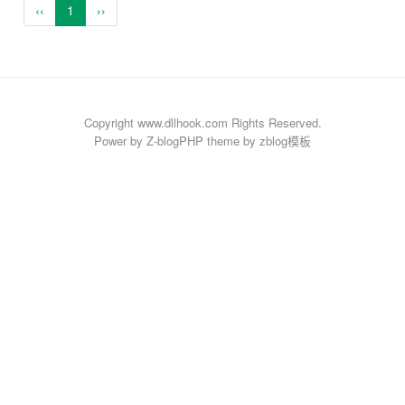
‹‹
1
››
Copyright www.dllhook.com Rights Reserved.
Power by
Z-blogPHP
theme by
zblog模板