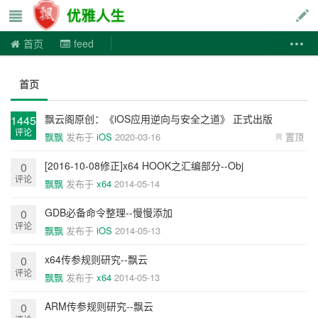
优雅人生
首页
feed
首页
飘云阁原创：《iOS应用逆向与安全之道》 正式出版
1445
评论
飘飘
发布于
iOS
2020-03-16
置顶
[2016-10-08修正]x64 HOOK之汇编部分--Obj
0
评论
飘飘
发布于
x64
2014-05-14
GDB必备命令整理--慢慢添加
0
评论
飘飘
发布于
iOS
2014-05-13
x64传参规则研究--飘云
0
评论
飘飘
发布于
x64
2014-05-13
ARM传参规则研究--飘云
0