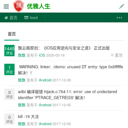
优雅人生
首页
feed
首页
飘云阁原创：《iOS应用逆向与安全之道》 正式出版
1445
评论
飘飘
发布于
iOS
2020-03-16
置顶
​ WARNING: linker: ./demo: unused DT entry: type 0x6ffffffe
1
评论
解决！！
飘飘
发布于
Android
2017-12-06
adbi 编译报错 hijack.c:764:11: error: use of undeclared
0
评论
identifier 'PTRACE_GETREGS' 解决！
飘飘
发布于
Android
2017-12-05
kill -19 大法
0
评论
飘飘
发布于
Android
2017-12-05